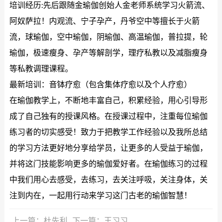
培训经历:先后跟随金瑜伽创始人金老师系统学习火箭流、
阿奴萨拉！内观流、宁子孕产，丹爷空中等擅长于火箭
流，球瑜伽，空中瑜伽，阴瑜伽、高温瑜伽，普拉提，轮
瑜伽，极速瘦身、孕产等解剖学，理疗私教以及减脂瘦身
等私教调理课程。
最新培训：音钵疗愈（包含集体疗愈以及个人疗愈）
在瑜伽教学上，不断地丰富自己，积累经验，用心引导形
成了自己独有的授课风格。在授课过程中，注重每位瑜伽
练习者的切实感受！致力于把教学工作经验以及我所总结
的学习方法更好地分享给学员，让更多的人受益于瑜伽，
并将这门技能影响更多的瑜伽爱好者。在瑜伽练习的过程
中我们用心去感受，去练习，去关注呼吸，关注身体，关
注到内在，一起用行动来学习这门古老的瑜伽智慧！
上一篇：杜先利
下一篇：王习习