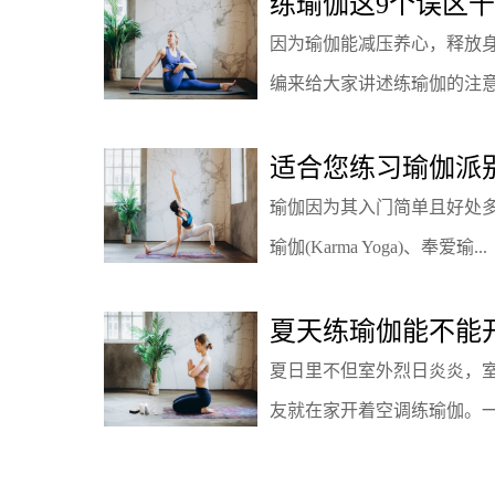
练瑜伽这9个误区
因为瑜伽能减压养心，释放
编来给大家讲述练瑜伽的注意事
适合您练习瑜伽派
瑜伽因为其入门简单且好处
瑜伽(Karma Yoga)、奉爱瑜...
夏天练瑜伽能不能
夏日里不但室外烈日炎炎，
友就在家开着空调练瑜伽。一边