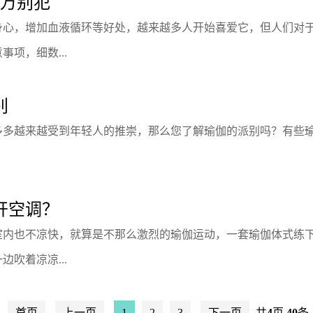
千万别犯
身心，增加血液循环等好处，越来越多人开始喜爱它，但人们对
项，细数...
别
多多越来越受到年轻人的推崇，那么您了解瑜伽的派别吗？有些
开空调？
室内也不凉快，就算是不那么激烈的瑜伽运动，一套瑜伽体式练
吹着凉凉...
首页
上一页
1
2
3
下一页
共
4
页
40
条